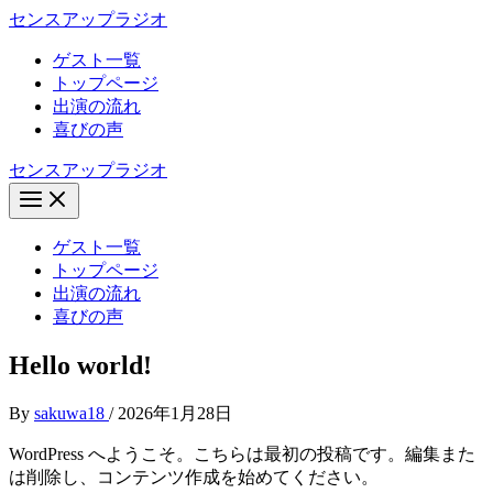
内
センスアップラジオ
容
ゲスト一覧
を
トップページ
ス
出演の流れ
キ
喜びの声
ッ
プ
センスアップラジオ
ゲスト一覧
トップページ
出演の流れ
喜びの声
Hello world!
By
sakuwa18
/
2026年1月28日
WordPress へようこそ。こちらは最初の投稿です。編集また
は削除し、コンテンツ作成を始めてください。